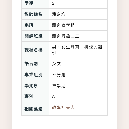
學期
2
教師姓名
潘定均
系所
體育教學組
開課班級
體育興趣二三
男．女生體育－排球興趣
課程名稱
班
語言別
英文
專業組別
不分組
學期序
單學期
班別
A
教學計畫表
相關連結