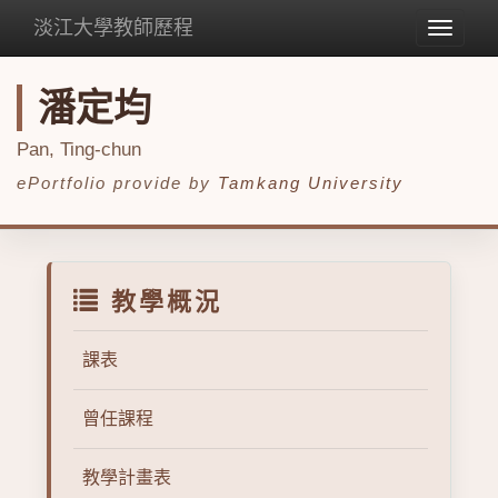
淡江大學教師歷程
Toggle
navigat
潘定均
Pan, Ting-chun
ePortfolio provide by
Tamkang University
教學概況
課表
曾任課程
教學計畫表