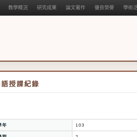
教學概況
研究成果
論文著作
優良榮譽
學術
外語授課紀錄
學年
103
學期
2