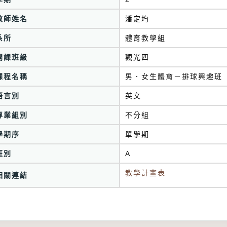
教師姓名
潘定均
系所
體育教學組
開課班級
觀光四
課程名稱
男．女生體育－排球興趣班
語言別
英文
專業組別
不分組
學期序
單學期
班別
A
教學計畫表
相關連結