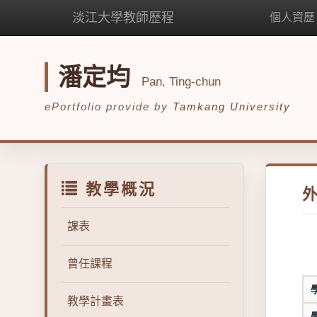
淡江大學教師歷程
個人資歷
潘定均
Pan, Ting-chun
ePortfolio provide by
Tamkang University
教學概況
課表
曾任課程
教學計畫表