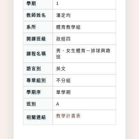
學期
1
教師姓名
潘定均
系所
體育教學組
開課班級
政經四
男．女生體育－排球興趣
課程名稱
班
語言別
英文
專業組別
不分組
學期序
單學期
班別
A
教學計畫表
相關連結