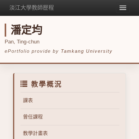
淡江大學教師歷程
Toggle
navigat
潘定均
Pan, Ting-chun
ePortfolio provide by
Tamkang University
教學概況
課表
曾任課程
教學計畫表