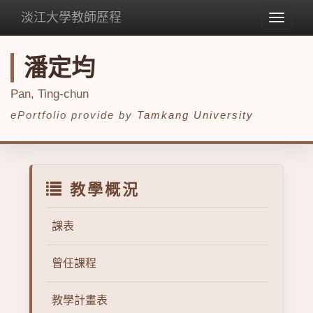
淡江大學教師歷程
Toggle
navigat
潘定均
Pan, Ting-chun
ePortfolio provide by
Tamkang University
教學概況
課表
曾任課程
教學計畫表