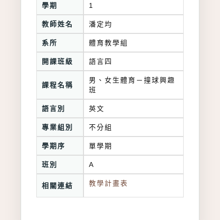
學期
1
教師姓名
潘定均
系所
體育教學組
開課班級
語言四
男、女生體育－撞球興趣
課程名稱
班
語言別
英文
專業組別
不分組
學期序
單學期
班別
A
教學計畫表
相關連結