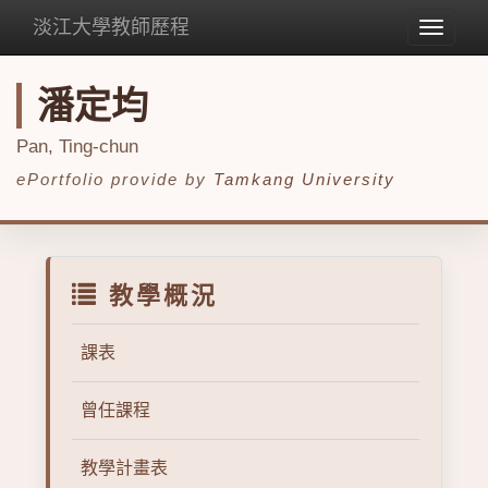
淡江大學教師歷程
Toggle
navigat
潘定均
Pan, Ting-chun
ePortfolio provide by
Tamkang University
教學概況
課表
曾任課程
教學計畫表