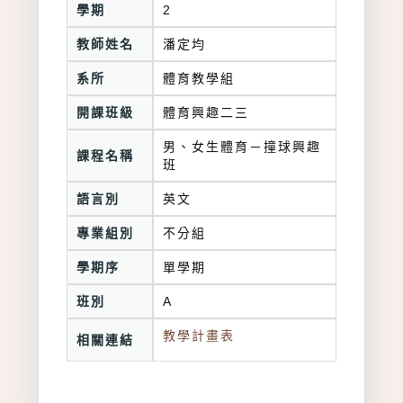
學期
2
教師姓名
潘定均
系所
體育教學組
開課班級
體育興趣二三
男、女生體育－撞球興趣
課程名稱
班
語言別
英文
專業組別
不分組
學期序
單學期
班別
A
教學計畫表
相關連結