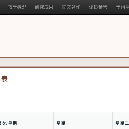
教學概況
研究成果
論文著作
優良榮譽
學術
課表
節次/星期
星期一
星期