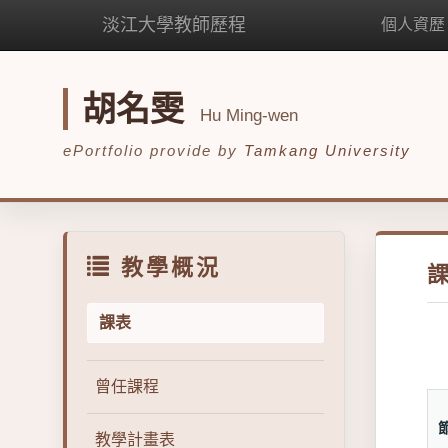
淡江大學教師歷程
個人資歷
胡名雯
Hu Ming-wen
ePortfolio provide by
Tamkang University
教學概況
課表
曾任課程
教學計畫表