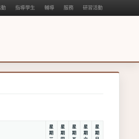
活動
指導學生
輔導
服務
研習活動
星
星
星
星
星
二
期
期
期
期
期