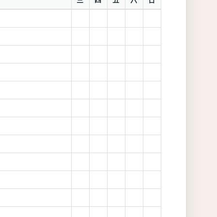
三
四
五
六
日