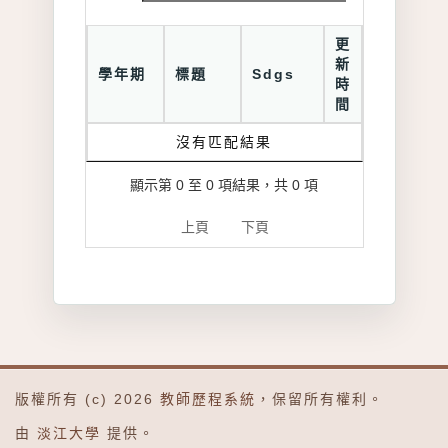
更
新
學年期
標題
Sdgs
時
間
沒有匹配結果
顯示第 0 至 0 項結果，共 0 項
上頁
下頁
版權所有 (c) 2026
教師歷程系統
，保留所有權利。
由
淡江大學
提供。