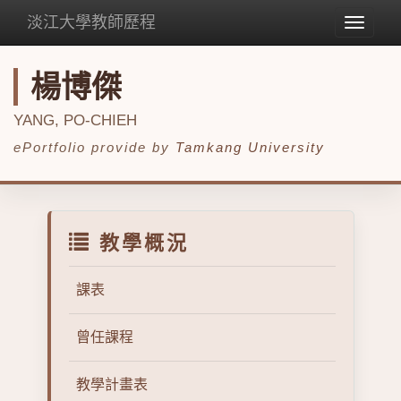
淡江大學教師歷程
Toggle
navigat
楊博傑
YANG, PO-CHIEH
ePortfolio provide by
Tamkang University
教學概況
課表
曾任課程
教學計畫表