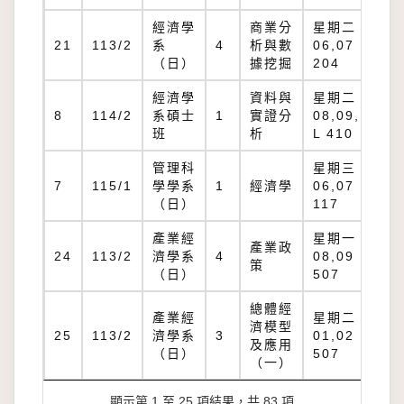
經濟學
商業分
星期二：
21
113/2
系
4
析與數
06,07 B
（日）
據挖掘
204
經濟學
資料與
星期二：
8
114/2
系碩士
1
實證分
08,09,10
班
析
L 410
管理科
星期三：
7
115/1
學學系
1
經濟學
06,07 B
（日）
117
產業經
星期一：
產業政
24
113/2
濟學系
4
08,09 B
策
（日）
507
總體經
產業經
星期二：
濟模型
25
113/2
濟學系
3
01,02 B
及應用
（日）
507
（一）
顯示第 1 至 25 項結果，共 83 項