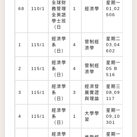
全球財
星期一：
68
110/1
務管理
1
經濟學
01,02 B
全英語
506
學士班
（日
經濟學
星期二：
管制經
1
115/1
系
4
03,04 B
濟學
（日）
602
經濟學
星期一：
管制經
2
115/1
系
4
05 B
濟學
（日）
516
經濟學
經濟發
星期三：
3
115/1
系
3
展實證
08,09 B
（日）
與理論
117
經濟學
星期一：
大學學
4
115/1
系
1
09,10 L
習
（日）
301
經濟學
星期一：