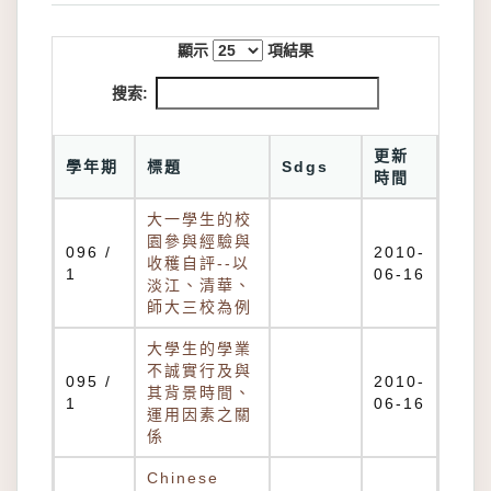
顯示
項結果
搜索:
更新
學年期
標題
Sdgs
時間
大一學生的校
園參與經驗與
096 /
2010-
收穫自評--以
1
06-16
淡江、清華、
師大三校為例
大學生的學業
不誠實行及與
095 /
2010-
其背景時間、
1
06-16
運用因素之關
係
Chinese