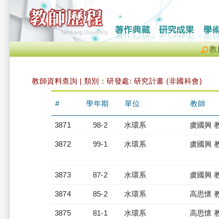
教
教師資料查詢 | 類別：研發處: 研究計畫 (非國科會)
#
學年期
單位
教師
3871
98-2
水環系
虞國興 
3872
99-1
水環系
虞國興 
3873
87-2
水環系
虞國興 
3874
85-2
水環系
高思懷 
3875
81-1
水環系
高思懷 