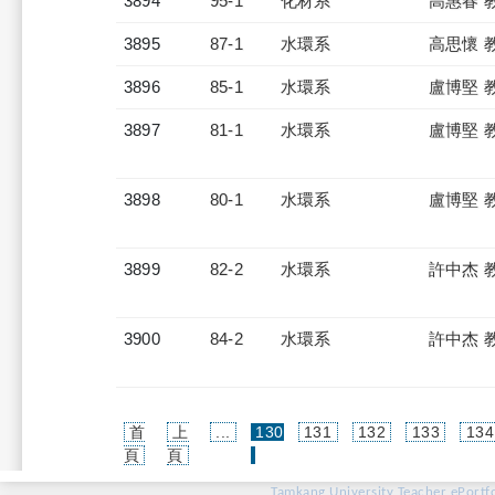
3894
95-1
化材系
高惠春 
3895
87-1
水環系
高思懷 
3896
85-1
水環系
盧博堅 
3897
81-1
水環系
盧博堅 
3898
80-1
水環系
盧博堅 
3899
82-2
水環系
許中杰 
3900
84-2
水環系
許中杰 
首
上
...
130
131
132
133
134
(current)
頁
頁
Tamkang University Teacher ePortfo