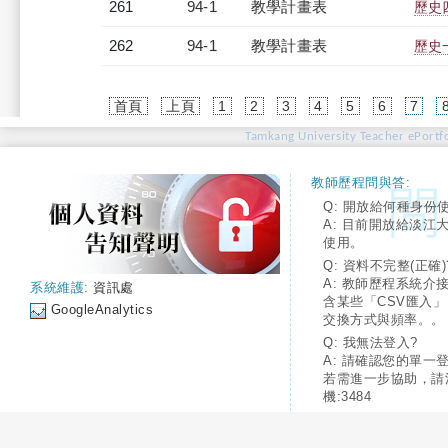
261
94-1
教學計畫表
歷史四
262
94-1
教學計畫表
歷史
首頁
上頁
1
2
3
4
5
6
7
Tamkang University Teacher ePortfo
教師歷程問與答:
Q: 開放給何種身份
A: 目前開放給淡江
使用。
Q: 資料不完整(正確)
A: 教師歷程系統介
系統維護:
資訊處
含某些「CSV匯入
GoogleAnalytics
交換方式與頻率。。
Q: 我無法登入?
A: 請確認您的單一
若需進一步協助，請
機:3484