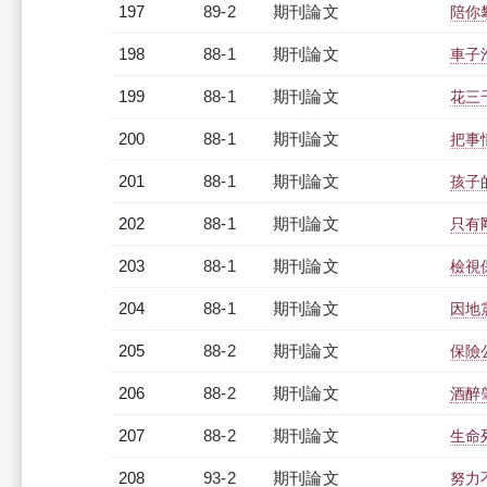
197
89-2
期刊論文
陪你
198
88-1
期刊論文
車子
199
88-1
期刊論文
花三
200
88-1
期刊論文
把事
201
88-1
期刊論文
孩子
202
88-1
期刊論文
只有
203
88-1
期刊論文
檢視
204
88-1
期刊論文
因地
205
88-2
期刊論文
保險
206
88-2
期刊論文
酒醉
207
88-2
期刊論文
生命
208
93-2
期刊論文
努力