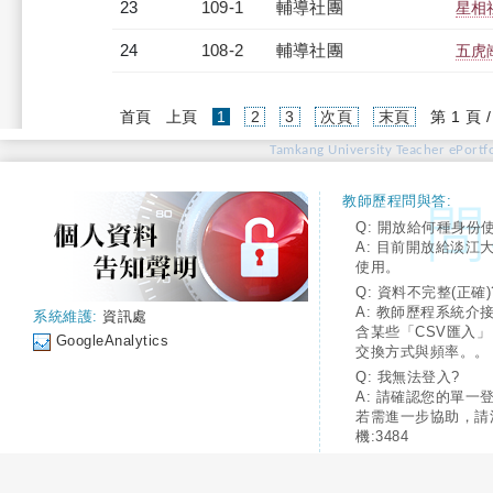
23
109-1
輔導社團
星相
24
108-2
輔導社團
五虎
(current)
首頁
上頁
1
2
3
次頁
末頁
第 1 頁 
Tamkang University Teacher ePortfo
教師歷程問與答:
Q: 開放給何種身份
A: 目前開放給淡江
使用。
Q: 資料不完整(正確)
A: 教師歷程系統介
系統維護:
資訊處
含某些「CSV匯入
GoogleAnalytics
交換方式與頻率。。
Q: 我無法登入?
A: 請確認您的單一
若需進一步協助，請
機:3484