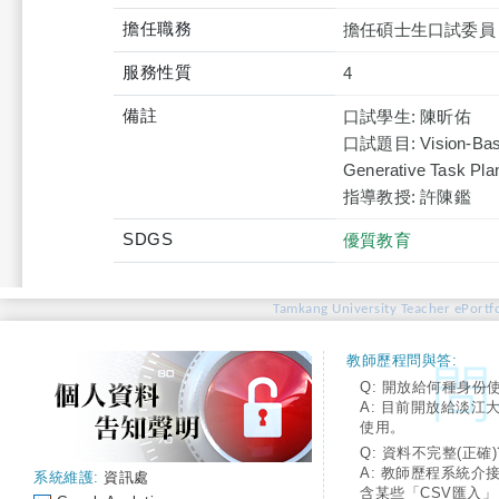
擔任職務
擔任碩士生口試委員
服務性質
4
備註
口試學生: 陳昕佑
口試題目: Vision-Based
Generative Task Pla
指導教授: 許陳鑑
SDGS
優質教育
Tamkang University Teacher ePortfo
教師歷程問與答:
Q: 開放給何種身份
A: 目前開放給淡江
使用。
Q: 資料不完整(正確)
A: 教師歷程系統介
系統維護:
資訊處
含某些「CSV匯入