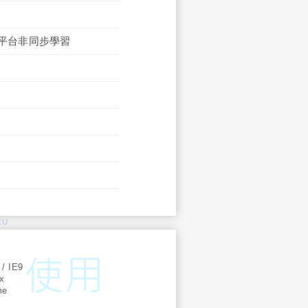
ss平台非同步學習
KU
:
 / IE9
ox
me