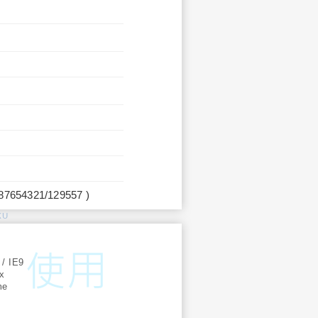
987654321/129557 )
KU
:
 / IE9
ox
me