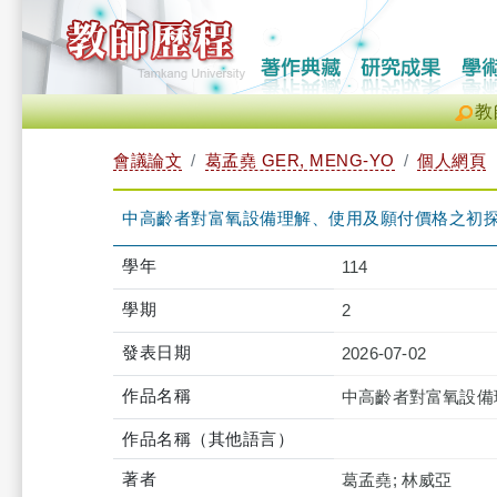
教
會議論文
葛孟堯 GER, MENG-YO
個人網頁
中高齡者對富氧設備理解、使用及願付價格之初
學年
114
學期
2
發表日期
2026-07-02
作品名稱
中高齡者對富氧設備
作品名稱（其他語言）
著者
葛孟堯; 林威亞