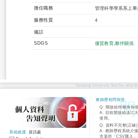
擔任職務
管理科學學系系上畢
服務性質
4
備註
SDGS
優質教育,夥伴關係
Tamkang University Teacher ePortfo
教師歷程問與答:
Q: 開放給何種身份
A: 目前開放給淡江
使用。
Q: 資料不完整(正確)
A: 教師歷程系統介
系統維護:
資訊處
含某些「CSV匯入