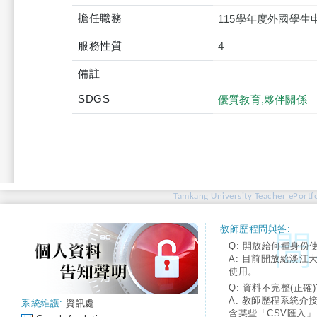
擔任職務
115學年度外國學
服務性質
4
備註
SDGS
優質教育,夥伴關係
Tamkang University Teacher ePortfo
教師歷程問與答:
Q: 開放給何種身份
A: 目前開放給淡江
使用。
Q: 資料不完整(正確)
A: 教師歷程系統介
系統維護:
資訊處
含某些「CSV匯入