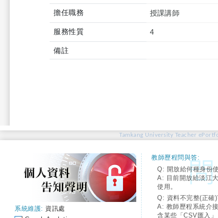
擔任職務
授課講師
服務性質
4
備註
Tamkang University Teacher ePortfo
教師歷程問與答:
Q: 開放給何種身份
A: 目前開放給淡江
使用。
Q: 資料不完整(正確)
A: 教師歷程系統介
系統維護:
資訊處
含某些「CSV匯入