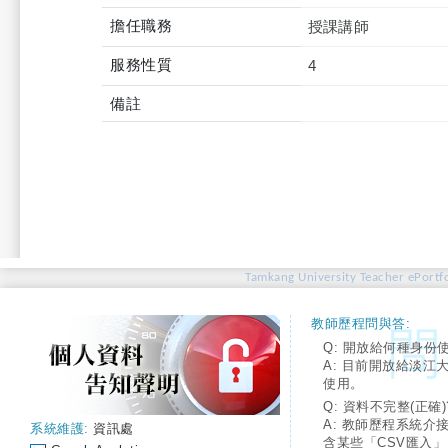
擔任職務
授課講師
服務性質
4
備註
Tamkang University Teacher ePortfo
教師歷程問與答:
Q: 開放給何種身份
A: 目前開放給淡江
使用。
Q: 資料不完整(正確)
A: 教師歷程系統介
系統維護:
資訊處
含某些「CSV匯入