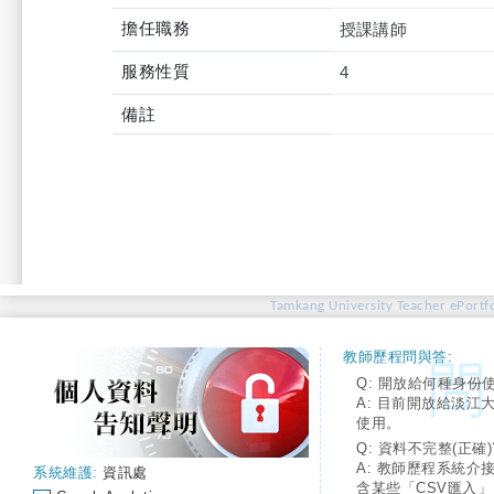
擔任職務
授課講師
服務性質
4
備註
Tamkang University Teacher ePortfo
教師歷程問與答:
Q: 開放給何種身份
A: 目前開放給淡江
使用。
Q: 資料不完整(正確)
A: 教師歷程系統介
系統維護:
資訊處
含某些「CSV匯入