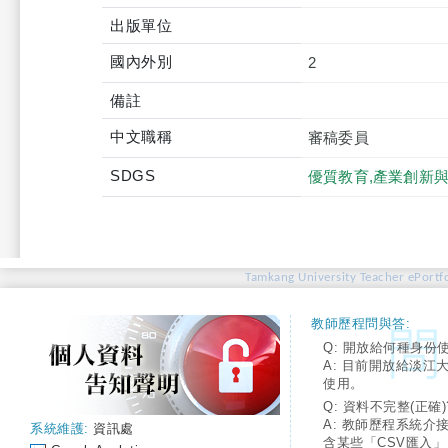
出版單位
國內外別
2
備註
中文職稱
審稿委員
SDGS
優質教育,產業創新
Tamkang University Teacher ePortfo
教師歷程問與答:
Q: 開放給何種身份
A: 目前開放給淡江
使用。
Q: 資料不完整(正確)
A: 教師歷程系統介
系統維護:
資訊處
含某些「CSV匯入