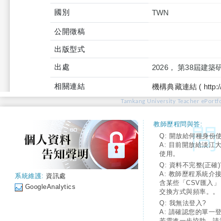
國別
TWN
公開徵稿
出版型式
出處
2026， 第38屆
相關連結
機構典藏連結 ( http://tku
Tamkang University Teacher ePortfo
教師歷程問與答:
Q: 開放給何種身份
A: 目前開放給淡江
使用。
Q: 資料不完整(正確)
A: 教師歷程系統介
系統維護:
資訊處
含某些「CSV匯入
GoogleAnalytics
交換方式與頻率。。
Q: 我無法登入?
A: 請確認您的單一
若需進一步協助，請