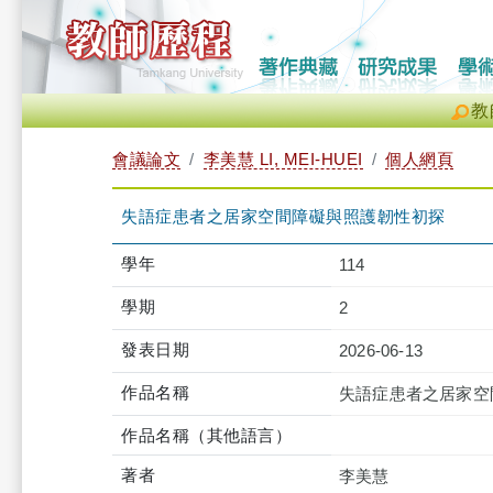
教
會議論文
李美慧 LI, MEI-HUEI
個人網頁
失語症患者之居家空間障礙與照護韌性初探
學年
114
學期
2
發表日期
2026-06-13
作品名稱
失語症患者之居家空
作品名稱（其他語言）
著者
李美慧