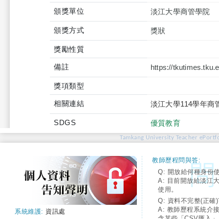
頒獎單位
淡江大學商管學院
頒獎方式
獎狀
獎勵性質
備註
https://tkutimes.tku
獎項類型
相關連結
淡江大學114學年商
SDGS
優質教育
Tamkang University Teacher ePortfo
教師歷程問與答:
Q: 開放給何種身份
A: 目前開放給淡江
使用。
Q: 資料不完整(正確)
A: 教師歷程系統介
系統維護:
資訊處
含某些「CSV匯入