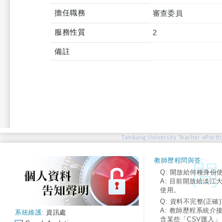
擔任職務
審查委員
服務性質
2
備註
Tamkang University Teacher ePortfo
教師歷程問與答:
Q: 開放給何種身份
A: 目前開放給淡江
使用。
Q: 資料不完整(正確)
A: 教師歷程系統介
系統維護:
資訊處
含某些「CSV匯入