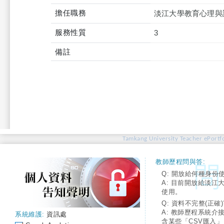
擔任職務
淡江大學教育心理與
服務性質
3
備註
Tamkang University Teacher ePortfo
教師歷程問與答:
Q: 開放給何種身份
A: 目前開放給淡江
使用。
Q: 資料不完整(正確)
A: 教師歷程系統介
系統維護:
資訊處
含某些「CSV匯入