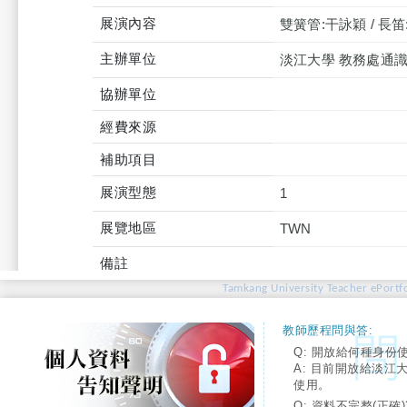
展演內容
雙簧管:干詠穎 / 長笛
主辦單位
淡江大學 教務處通
協辦單位
經費來源
補助項目
展演型態
1
展覽地區
TWN
備註
Tamkang University Teacher ePortfo
教師歷程問與答:
Q: 開放給何種身份
A: 目前開放給淡江
使用。
Q: 資料不完整(正確)