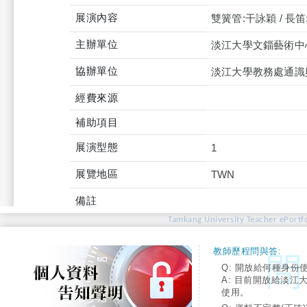
展演內容
雙簧管:干詠穎 / 長笛
主辦單位
淡江大學文錙藝術中
協辦單位
淡江大學教務處通識
經費來源
補助項目
展演型態
1
展覽地區
TWN
備註
Tamkang University Teacher ePortfo
教師歷程問與答:
Q: 開放給何種身份
A: 目前開放給淡江
使用。