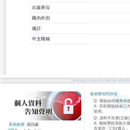
出版單位
國內外別
備註
中文職稱
Tamkang University Teacher ePortfo
教師歷程問與答:
Q: 開放給何種身份
A: 目前開放給淡江
使用。
Q: 資料不完整(正確)
A: 教師歷程系統介
系統維護:
資訊處
含某些「CSV匯入