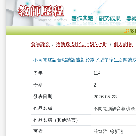
教
會議論文
徐新逸 SHYU HSIN-YIH
個人網頁
不同電腦語音報讀語速對於識字型學障生之閱讀
學年
114
學期
2
發表日期
2026-05-23
作品名稱
不同電腦語音報讀語
作品名稱（其他語言）
著者
莊甯雅; 徐新逸