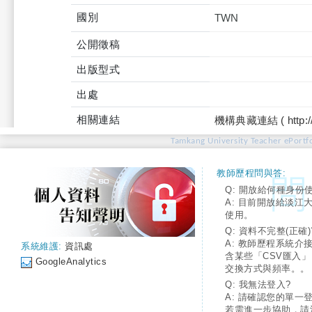
國別
TWN
公開徵稿
出版型式
出處
相關連結
機構典藏連結 ( http://tku
Tamkang University Teacher ePortfo
教師歷程問與答:
Q: 開放給何種身份
A: 目前開放給淡江
使用。
Q: 資料不完整(正確)
A: 教師歷程系統介
系統維護:
資訊處
含某些「CSV匯入
GoogleAnalytics
交換方式與頻率。。
Q: 我無法登入?
A: 請確認您的單一
若需進一步協助，請