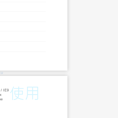
KU
:
 / IE9
ox
me