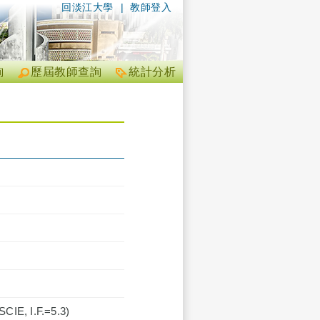
回淡江大學
|
教師登入
詢
歷屆教師查詢
統計分析
SCIE, I.F.=5.3)