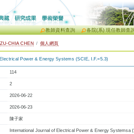
教師資料查詢
各院(系) 現任教師查
ZU-CHIA CHEN
個人網頁
f Electrical Power & Energy Systems (SCIE, I.F.=5.3)
114
2
2026-06-22
2026-06-23
陳子家
International Journal of Electrical Power & Energy Systemsa (