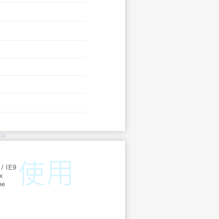
KU
:
 / IE9
ox
me