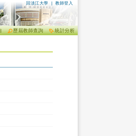
回淡江大學
|
教師登入
詢
歷屆教師查詢
統計分析