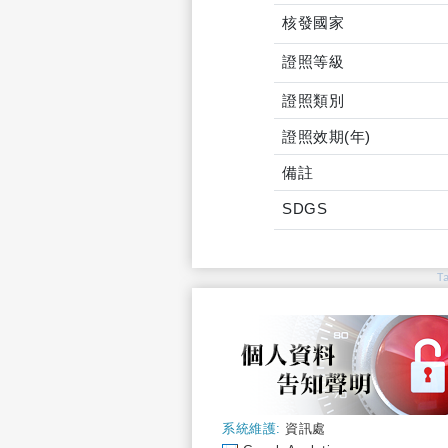
核發國家
證照等級
證照類別
證照效期(年)
備註
SDGS
T
系統維護:
資訊處