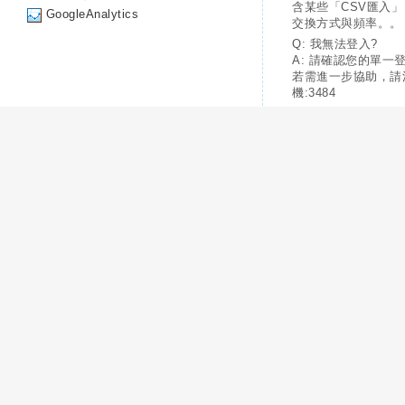
含某些「CSV匯入
GoogleAnalytics
交換方式與頻率。。
Q: 我無法登入?
A: 請確認您的單一
若需進一步協助，請
機:3484