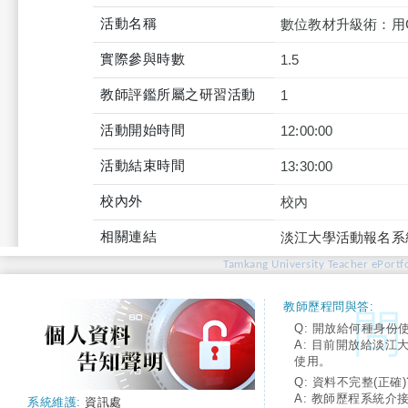
活動名稱
數位教材升級術：用Cha
實際參與時數
1.5
教師評鑑所屬之研習活動
1
活動開始時間
12:00:00
活動結束時間
13:30:00
校內外
校內
相關連結
淡江大學活動報名系
Tamkang University Teacher ePortfo
教師歷程問與答:
Q: 開放給何種身份
A: 目前開放給淡江
使用。
Q: 資料不完整(正確)
A: 教師歷程系統介
系統維護:
資訊處