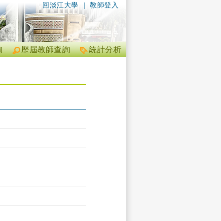
回淡江大學
|
教師登入
詢
歷屆教師查詢
統計分析