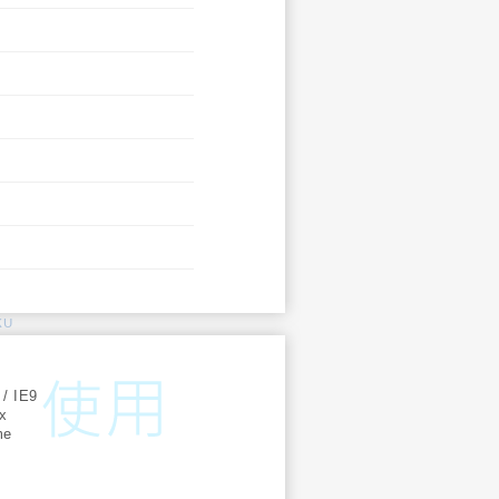
KU
:
 / IE9
ox
me