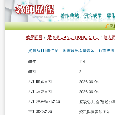
教
教學研習
梁鴻栩 LIANG, HONG-SHIU
個人
資圖系115學年度「圖書資訊產學實習」行前說明會（2026-0
學年
114
學期
2
活動開始日期
2026-06-04
活動結束日期
2026-06-04
活動校級類別名稱
座談/說明會/經驗分
主動單位名稱
資訊與圖書館學系