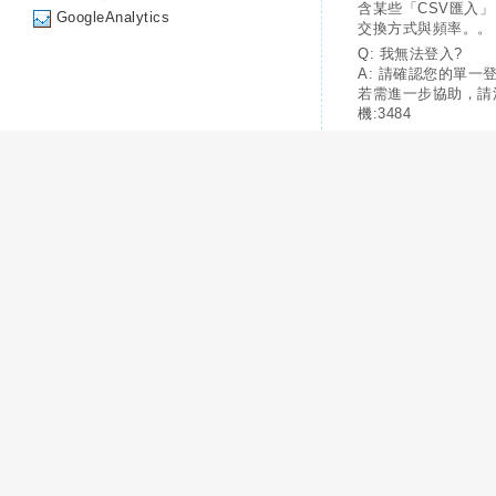
含某些「CSV匯入
GoogleAnalytics
交換方式與頻率。。
Q: 我無法登入?
A: 請確認您的單一
若需進一步協助，請
機:3484