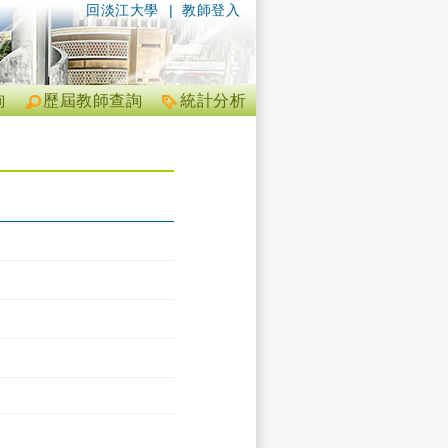
回淡江大學
|
教師登入
詢
歷屆教師查詢
統計分析