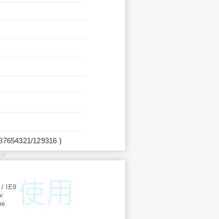
987654321/129316 )
KU
:
 / IE9
ox
me