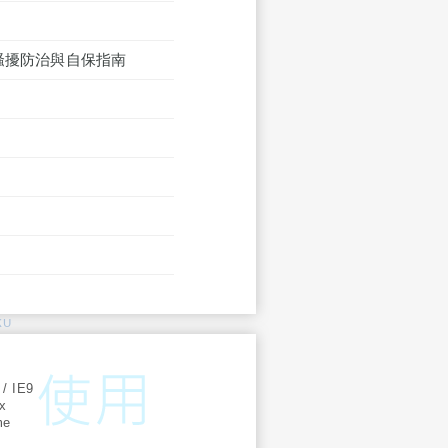
騷擾防治與自保指南
KU
:
 / IE9
ox
me