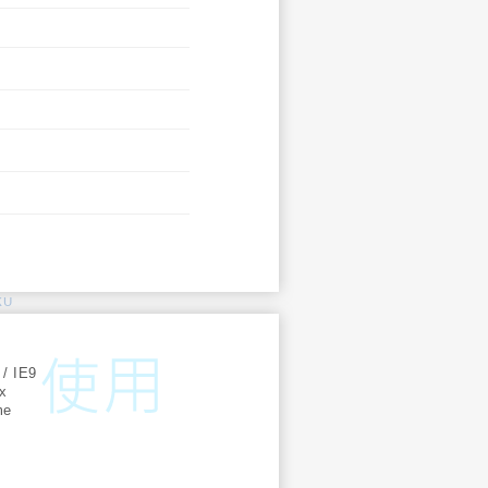
KU
:
 / IE9
ox
me