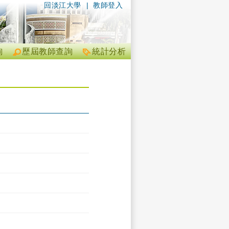
回淡江大學
|
教師登入
詢
歷屆教師查詢
統計分析