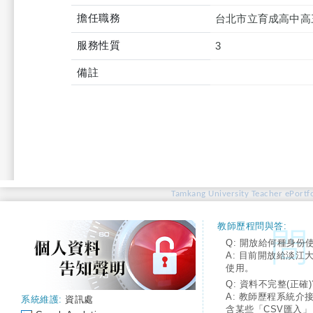
擔任職務
台北市立育成高中高
服務性質
3
備註
Tamkang University Teacher ePortfo
教師歷程問與答:
Q: 開放給何種身份
A: 目前開放給淡江
使用。
Q: 資料不完整(正確)
A: 教師歷程系統介
系統維護:
資訊處
含某些「CSV匯入