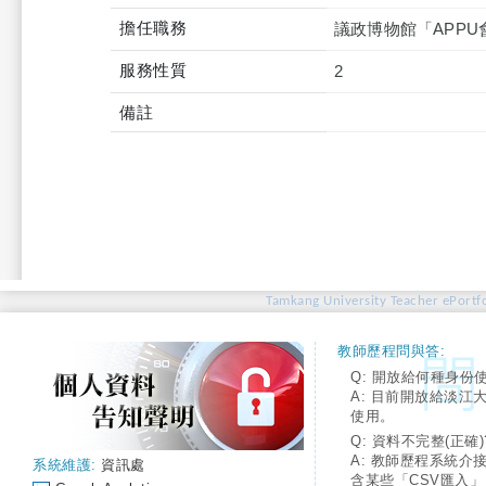
擔任職務
議政博物館「APP
服務性質
2
備註
Tamkang University Teacher ePortfo
教師歷程問與答:
Q: 開放給何種身份
A: 目前開放給淡江
使用。
Q: 資料不完整(正確)
A: 教師歷程系統介
系統維護:
資訊處
含某些「CSV匯入