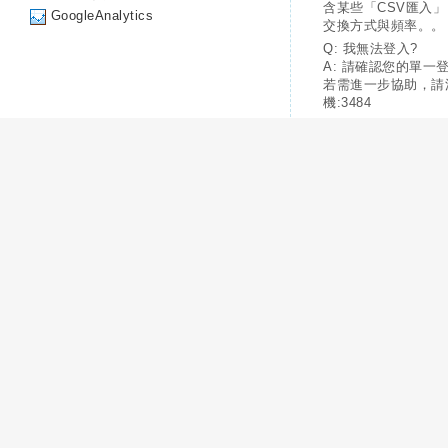
含某些「CSV匯入
GoogleAnalytics
交換方式與頻率。。
Q: 我無法登入?
A: 請確認您的單一
若需進一步協助，請
機:3484