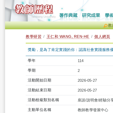
教
教學研習
王仁和 WANG, REN-HE
個人網頁
獎勵，是為了肯定實踐的你：認識社會實踐服務優良-企管系涂敏
學年
114
學期
2
活動開始日期
2026-05-27
活動結束日期
2026-05-27
活動校級類別名稱
座談/說明會/經驗分
主動單位名稱
教師教學發展中心