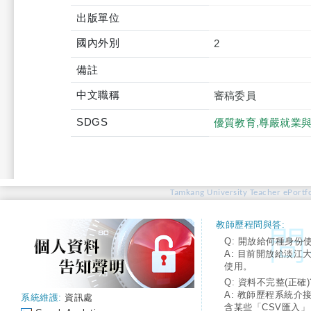
出版單位
國內外別
2
備註
中文職稱
審稿委員
SDGS
優質教育,尊嚴就業
Tamkang University Teacher ePortfo
教師歷程問與答:
Q: 開放給何種身份
A: 目前開放給淡江
使用。
Q: 資料不完整(正確)
A: 教師歷程系統介
系統維護:
資訊處
含某些「CSV匯入