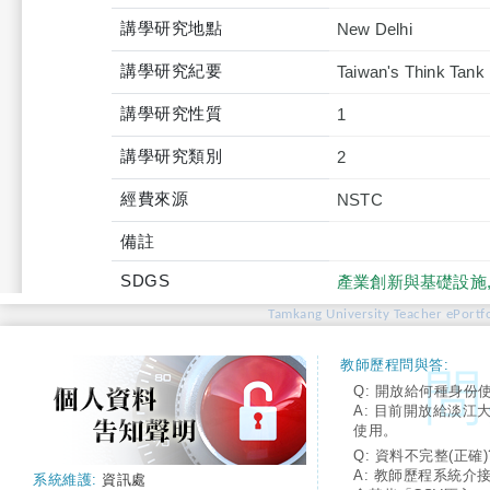
講學研究地點
New Delhi
講學研究紀要
Taiwan's Think Tank 
講學研究性質
1
講學研究類別
2
經費來源
NSTC
備註
SDGS
產業創新與基礎設施
Tamkang University Teacher ePortfo
教師歷程問與答:
Q: 開放給何種身份
A: 目前開放給淡江
使用。
Q: 資料不完整(正確)
A: 教師歷程系統介
系統維護:
資訊處