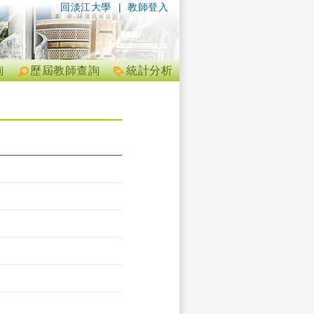
回淡江大學
|
教師登入
詢
歷屆教師查詢
統計分析