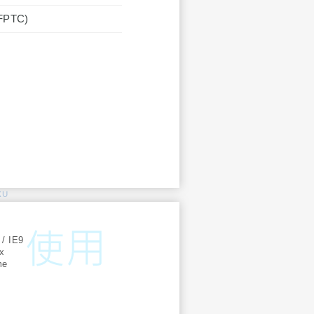
(FPTC)
KU
:
 / IE9
ox
me