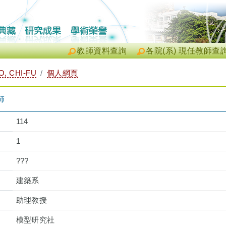
教師資料查詢
各院(系) 現任教師查
, CHI-FU
個人網頁
師
114
1
???
建築系
助理教授
模型研究社