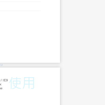
KU
:
 / IE9
ox
me