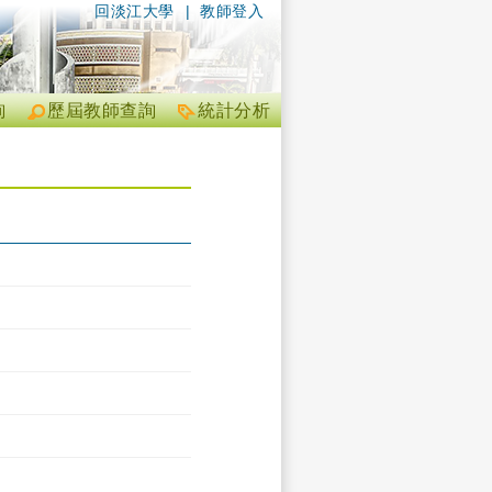
回淡江大學
|
教師登入
詢
歷屆教師查詢
統計分析