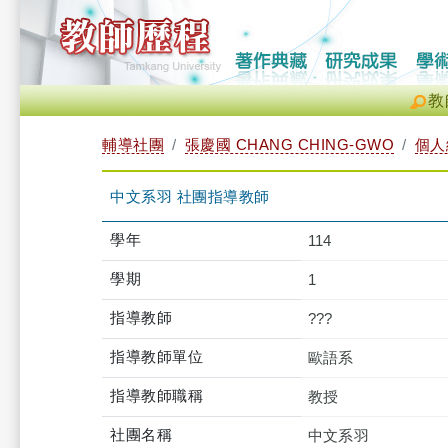
教
輔導社團
張慶國 CHANG CHING-GWO
個人
中文系羽 社團指導教師
學年
114
學期
1
指導教師
???
指導教師單位
歐語系
指導教師職稱
教授
社團名稱
中文系羽