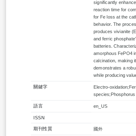
significantly enhance
reaction time for com
for Fe loss at the ca
behavior. The proces
produces vivianite (E
and ferric phosphate
batteries. Characteri
amorphous FePO4 into
calcination, making i
demonstrates a robus
while producing valu
關鍵字
Electro-oxidation;Fe
species;Phosphorus
語言
en_US
ISSN
期刊性質
國外