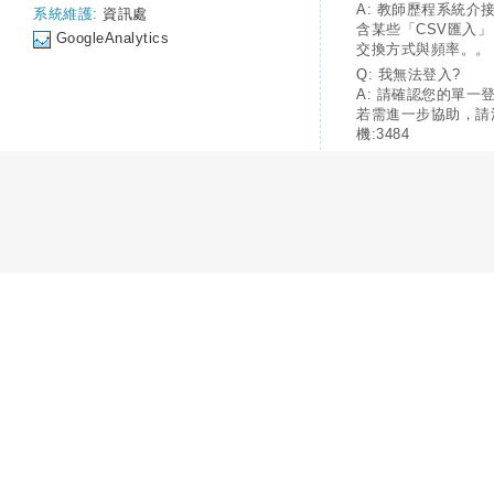
A: 教師歷程系統介
系統維護:
資訊處
含某些「CSV匯入
GoogleAnalytics
交換方式與頻率。。
Q: 我無法登入?
A: 請確認您的單一
若需進一步協助，請
機:3484