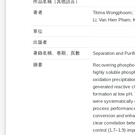
作品名稱（其他語言）
著者
Titima Wongphoom; 
Li; Van Hien Pham;
單位
出版者
著錄名稱、卷期、頁數
Separation and Purif
摘要
Recovering phosphor
highly soluble phosph
oxidation precipitation
generated reactive ch
formation at low pH. 
were systematically 
process performance.
conversion and enha
clear correlation be
control (1.7–1.9) im