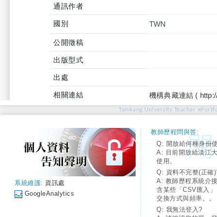
通訊作者
國別
TWN
公開徵稿
出版型式
出處
相關連結
機構典藏連結 ( http://tku
Tamkang University Teacher ePortfo
教師歷程問與答:
Q: 開放給何種身份
A: 目前開放給淡江
使用。
Q: 資料不完整(正確)
A: 教師歷程系統介
系統維護:
資訊處
含某些「CSV匯入
GoogleAnalytics
交換方式與頻率。。
Q: 我無法登入?