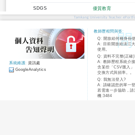
SDGS
優質教育
Tamkang University Teacher ePortfo
教師歷程問與答:
Q: 開放給何種身份
A: 目前開放給淡江
使用。
Q: 資料不完整(正確)
A: 教師歷程系統介
系統維護:
資訊處
含某些「CSV匯入
GoogleAnalytics
交換方式與頻率。。
Q: 我無法登入?
A: 請確認您的單一
若需進一步協助，請
機:3484