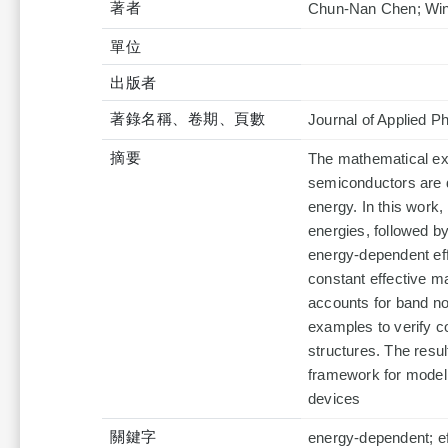
著者
Chun-Nan Chen; Win-
單位
出版者
著錄名稱、卷期、頁數
Journal of Applied P
摘要
The mathematical exp
semiconductors are d
energy. In this work,
energies, followed b
energy-dependent ef
constant effective ma
accounts for band no
examples to verify c
structures. The resul
framework for modelin
devices
關鍵字
energy-dependent; ef